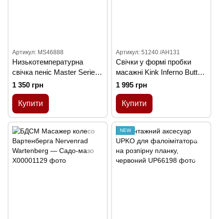
Артикул: MS46888
Артикул: 51240 /AH131
Низькотемпературна
Свічки у формі пробки
свічка пеніс Master Series,
масажні Kink Inferno Butt
чорна
Plug Druipkaarsen
1 350 грн
1 995 грн
Купити
Купити
NEW