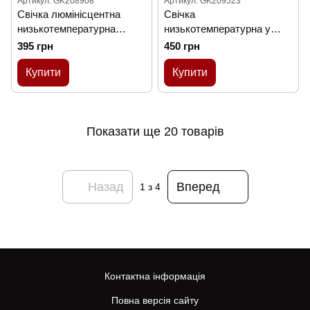
Артикул: GK208908
Артикул: GK209523
Cвiчка люмінісцентна
Свічка
низькотемпературна
низькотемпературна у
GlowKink фіолетова, М
вигляді троянди з глітером
395 грн
450 грн
GlowKink бордова, М
Купити
Купити
Показати ще 20 товарів
Назад
Вперед
1
з 4
Контактна інформація
Повна версія сайту