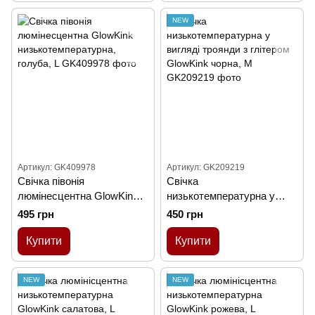
NEW
Артикул: GK409978
Артикул: GK209219
Свічка півонія
Свічка
люмінесцентна GlowKink
низькотемпературна у
низькотемпературна,
вигляді троянди з глітером
495 грн
450 грн
голуба, L
GlowKink чорна, М
Купити
Купити
NEW
NEW