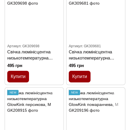
Артикул: GK309698
Артикул: GK309681
Cвiчка люмінісцентна
Cвiчка люмінісцентна
низькотемпературна
низькотемпературна
GlowKink салатова, L
GlowKink рожева, L
495 грн
495 грн
Купити
Купити
NEW
NEW