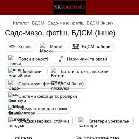
Каталог
БДСМ
Садо-мазо, фетіш, БДСМ (інше)
Садо-мазо, фетіш, БДСМ (інше)
Кляпи
Маски
БДСМ набори
Пояси вірності
Наручники та окови
Нашийники
Батоги, стеки, ляскалки
Садо-мазо, фетіш, БДСМ (інше)
Системи фіксації та розпірки
Стимулятори для сосків
Бондаж (верівки, стрічки)
Катетери уретральні
Фільтр
За популярністю