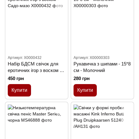
Артикул: X0000432
Артикул: X00000303
Набір БДСМ свічок для
Рукавичка з шипами - 15*8
еротичних ігор з воском -
см - Молочний
Садо-мазо
450 грн
280 грн
Купити
Купити