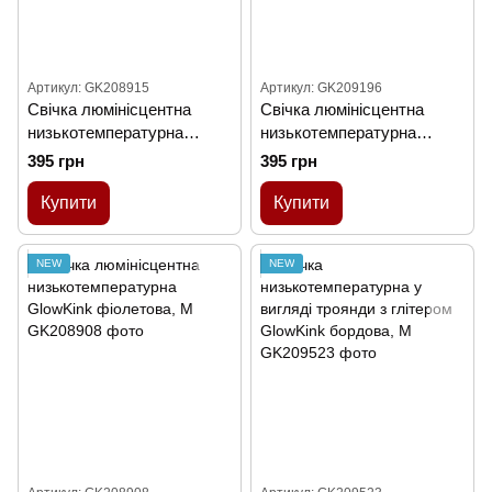
Артикул: GK208915
Артикул: GK209196
Cвiчка люмінісцентна
Cвiчка люмінісцентна
низькотемпературна
низькотемпературна
GlowKink персикова, М
GlowKink помаранчева, М
395 грн
395 грн
Купити
Купити
NEW
NEW