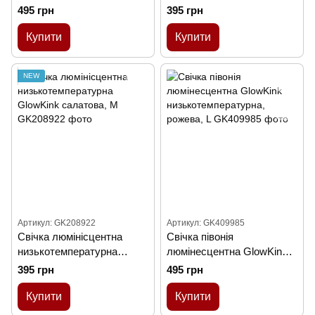
низькотемпературна,
GlowKink рожева, М
495 грн
395 грн
салатова, L
Купити
Купити
NEW
Артикул: GK208922
Артикул: GK409985
Cвiчка люмінісцентна
Свічка півонія
низькотемпературна
люмінесцентна GlowKink
GlowKink салатова, M
низькотемпературна,
395 грн
495 грн
рожева, L
Купити
Купити