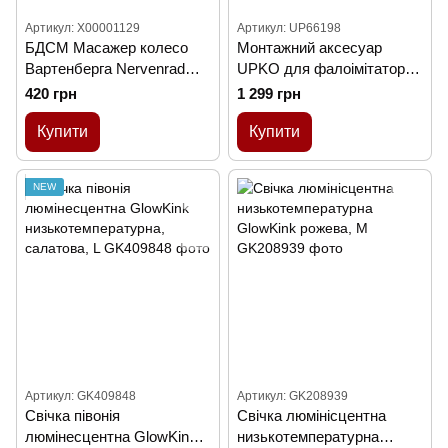
Артикул: X00001129
Артикул: UP66198
БДСМ Масажер колесо
Монтажний аксесуар
Вартенберга Nervenrad
UPKO для фалоімітатора
Wartenberg — Садо-мазо
на розпірну планку,
420 грн
1 299 грн
червоний
Купити
Купити
NEW
Артикул: GK409848
Артикул: GK208939
Свічка півонія
Cвiчка люмінісцентна
люмінесцентна GlowKink
низькотемпературна