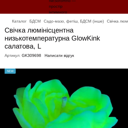
Каталог
БДСМ
Садо-мазо, фетіш, БДСМ (інше)
Cвiчка люм
Cвiчка люмінісцентна
низькотемпературна GlowKink
салатова, L
Артикул:
GK309698
Написати відгук
NEW