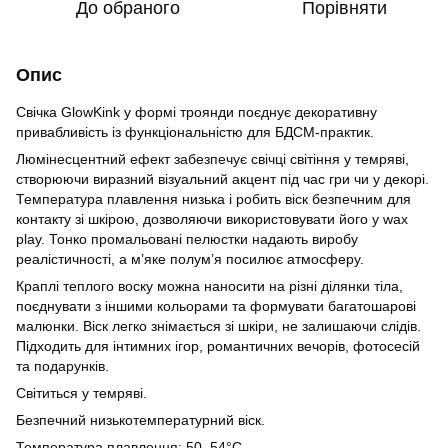
До обраного
Порівняти
Опис
Свічка GlowKink у формі троянди поєднує декоративну
привабливість із функціональністю для БДСМ-практик.
Люмінесцентний ефект забезпечує свічці світіння у темряві,
створюючи виразний візуальний акцент під час гри чи у декорі.
Температура плавлення низька і робить віск безпечним для
контакту зі шкірою, дозволяючи використовувати його у wax
play. Тонко промальовані пелюстки надають виробу
реалістичності, а м’яке полум’я посилює атмосферу.
Краплі теплого воску можна наносити на різні ділянки тіла,
поєднувати з іншими кольорами та формувати багатошарові
малюнки. Віск легко знімається зі шкіри, не залишаючи слідів.
Підходить для інтимних ігор, романтичних вечорів, фотосесій
та подарунків.
Світиться у темряві.
Безпечний низькотемпературний віск.
Температура плавлення: 50–54°C.