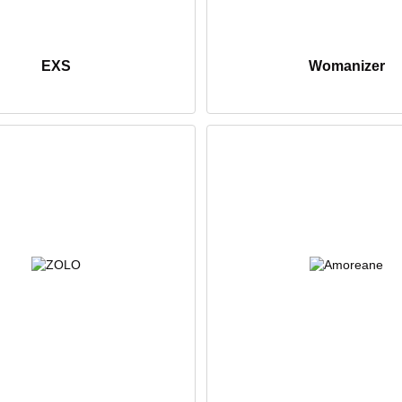
EXS
Womanizer