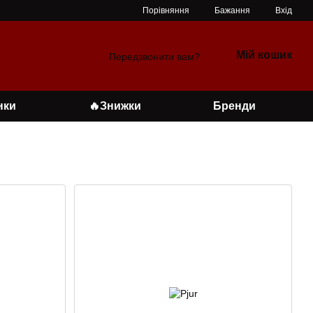
Порівняння
Бажання
Вхід
Мій кошик
Передзвонити вам?
нки
🔥Знижки
Бренди