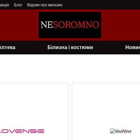
мація
Блог
Відгуки про магазин
Аптека
Білизна і костюми
Нови