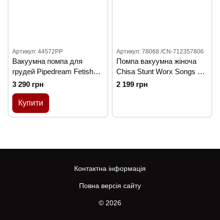
Артикул: 44572PP
Артикул: 78068 /CN-712357806
Вакуумна помпа для
Помпа вакуумна жіноча
грудей Pipedream Fetish
Chisa Stunt Worx Songs of
Fantasy автоматична,
Pleasure, 6.5 см х 9 см
3 290 грн
2 199 грн
прозоро-чорна
Купити
Контактна інформація
Повна версія сайту
© 2026