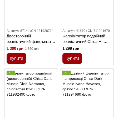
Артикул: 87144 /CN-131928714
Артикул: 41670 / CN-711941670
Двосторонній
Фалоімітатор подвійний
реалістичний фалоімітатор
реалістичний Chisa Hi-
Chisa HI BASIC, тілесний
Rubber 14, прозорий
1 300 грн
1 299 грн
1 850 грн
Купити
Купити
ХІТ
ХІТ