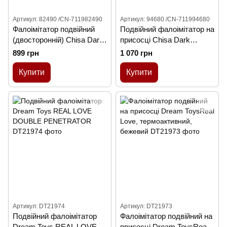
Артикул: 82490 /CN-711982490
Артикул: 94680 /CN-711994680
Фалоімітатор подвійний
Подвійний фалоімітатор на
(двосторонній) Chisa Dark
присосці Chisa Dark
Muscle Dixie Normous,
Muscle Ivana Havesex,
899 грн
1 070 грн
сріблястий
срібло
Купити
Купити
Артикул: DT21974
Артикул: DT21973
Подвійний фалоімітатор
Фалоімітатор подвійний на
Dream Toys REAL LOVE
присосці Dream ToysReal