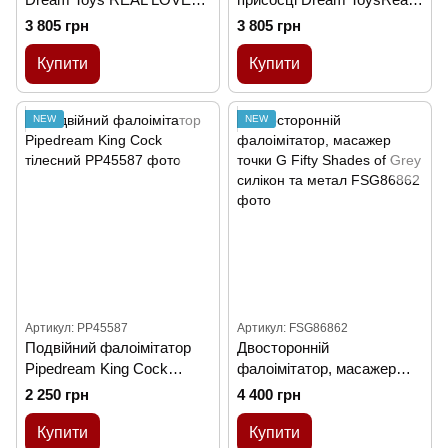
DOUBLE PENETRATOR
Love, термоактивний,
3 805 грн
3 805 грн
бежевий
Купити
Купити
NEW
NEW
Артикул: PP45587
Артикул: FSG86862
Подвійний фалоімітатор
Двосторонній
Pipedream King Cock
фалоімітатор, масажер
тілесний
точки G Fifty Shades of
2 250 грн
4 400 грн
Grey силікон та метал
Купити
Купити