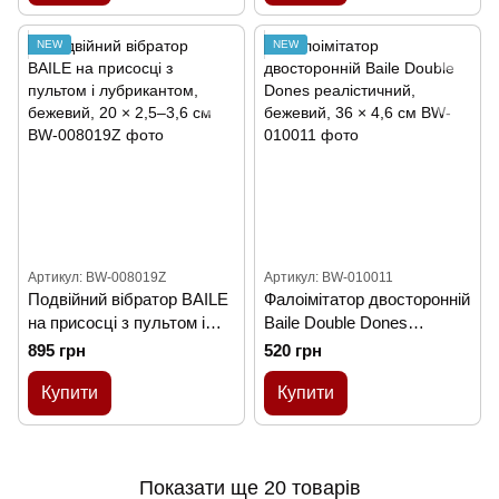
NEW
NEW
Артикул: BW-008019Z
Артикул: BW-010011
Подвійний вібратор BAILE
Фалоімітатор двосторонній
на присосці з пультом і
Baile Double Dones
лубрикантом, бежевий, 20
реалістичний, бежевий, 36
895 грн
520 грн
× 2,5–3,6 см
× 4,6 см
Купити
Купити
Показати ще 20 товарів