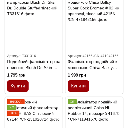
Артикул: T331316
Артикул: 42156 /CN-471942156
Подвійний фалоімітатор на
Фалоімітатор подвійний з
присосці Blush Dr. Skin Dr.
мошонкою Chisa Ballsy
Double Stuffed тілесний
Super Cock Bromeo # 02 на
1 795 грн
1 999 грн
присосці, тілесний
Купити
Купити
ЗНИЖКА!
ХІТ
ХІТ
−30%