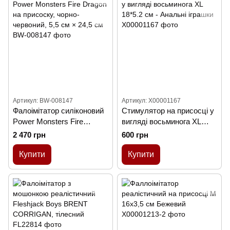
Артикул: BW-008147
Артикул: X00001167
Фалоімітатор силіконовий
Стимулятор на присосці у
Power Monsters Fire
вигляді восьминога XL
Dragon на присоску, чорно-
18*5.2 см - Анальні іграшки
2 470 грн
600 грн
червоний, 5,5 см × 24,5 см
Купити
Купити