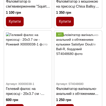
Фалоімітатор із
Фалоімітатор з мошонкою
сім'явиверженням "Squirt
на присосці Chisa Ballsy
Extreme Dildo" - 20*3,5 см -
Super Cock Marcus,
1 100 грн
1 350 грн
Тілесний
тілесний
Купити
Купити
ХІТ
Артикул: X0000038-1
Артикул: ST4048680
Гелевий фалос на
Фалоімітатор вагінально-
присосці - 20x3.7 см -
анальний з обтяженими
Рожевий
кульками Satisfyer Double
600 грн
1 250 грн
Ball-R, бордовий