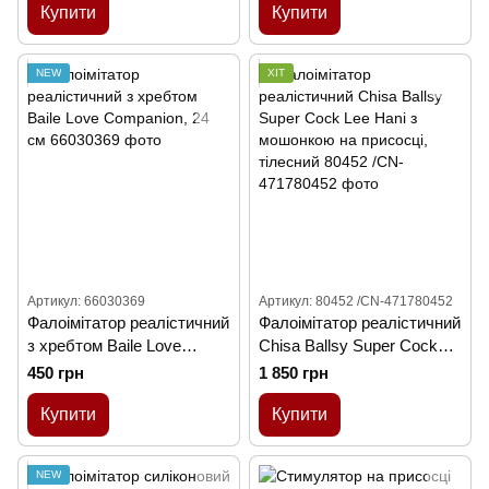
Купити
Купити
NEW
ХІТ
Артикул: 66030369
Артикул: 80452 /CN-471780452
Фалоімітатор реалістичний
Фалоімітатор реалістичний
з хребтом Baile Love
Chisa Ballsy Super Cock
Companion, 24 см
Lee Hani з мошонкою на
450 грн
1 850 грн
присосці, тілесний
Купити
Купити
NEW