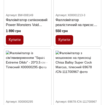
Артикул: BW-008149
Артикул: X00001213-3
Фалоімітатор силіконовий
Фаллоімітатор
Power Monsters Void
реалістичний на присосці L
Python на присосці,
18х3,9 см Бежевий
1 890 грн
550 грн
фіолетовий, 4 см х 20.5 см
Купити
Купити
Артикул: X00000295
Артикул: 69678 /CN-111700967