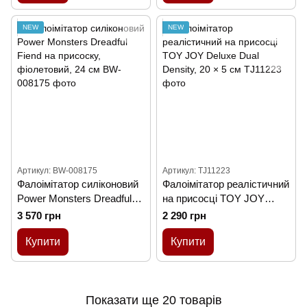
NEW
NEW
Артикул: BW-008175
Артикул: TJ11223
Фалоімітатор силіконовий
Фалоімітатор реалістичний
Power Monsters Dreadful
на присосці TOY JOY
Fiend на присоску,
Deluxe Dual Density, 20 × 5
3 570 грн
2 290 грн
фіолетовий, 24 см
см
Купити
Купити
Показати ще 20 товарів