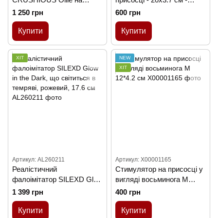
присосці, 17 х 3,7 см
Прозорий
1 250 грн
600 грн
Купити
Купити
ХІТ
NEW
ХІТ
Артикул: AL260211
Артикул: X00001165
Реалістичний
Стимулятор на присосці у
фалоімітатор SILEXD Glow
вигляді восьминога M
in the Dark, що світиться в
12*4.2 см
1 399 грн
400 грн
темряві, рожевий, 17.6 см
Купити
Купити