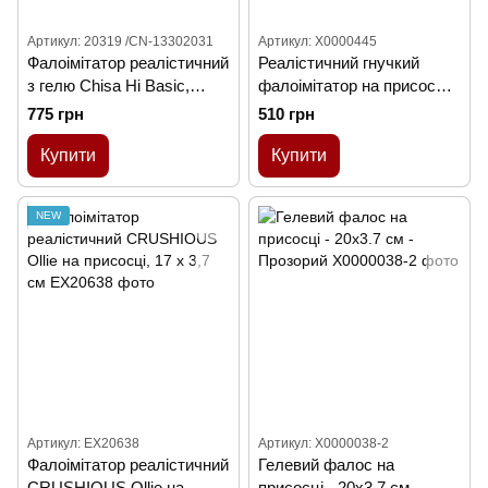
Артикул: 20319 /CN-13302031
Артикул: X0000445
Фалоімітатор реалістичний
Реалістичний гнучкий
з гелю Chisa Hi Basic,
фалоімітатор на присосці -
фіолетовий
16*12*3,3 см - Тілесний
775 грн
510 грн
Купити
Купити
NEW
Артикул: EX20638
Артикул: X0000038-2
Фалоімітатор реалістичний
Гелевий фалос на
CRUSHIOUS Ollie на
присосці - 20x3.7 см -