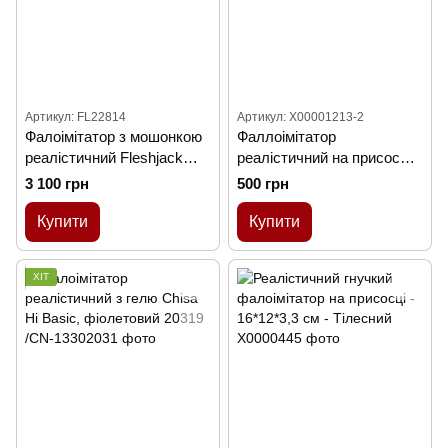
Артикул: FL22814
Артикул: X00001213-2
Фалоімітатор з мошонкою
Фаллоімітатор
реалістичний Fleshjack
реалістичний на присосці
Boys BRENT CORRIGAN,
M 16х3,5 см Бежевий
3 100 грн
500 грн
тілесний
Купити
Купити
ХІТ