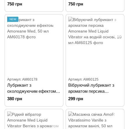
жінок Amoreanе MED з
ароматом вишні, 30 мл
750 грн
750 грн
ягідним ароматом, 30 мл
NEW
Артикул: AM60178
Артикул: AM60125
Лубрикант з
Вібруючий лубрикант з
охолоджуючим ефектом
ароматом персика
Amoreane Med, 50 мл
Amoreane Med Liquid
380 грн
299 грн
Vibrator на водній основі,
10 мл