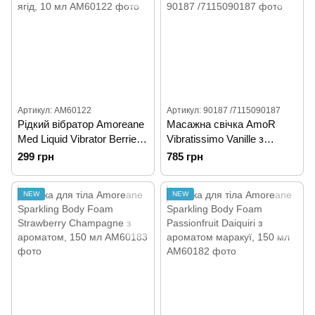
Артикул: AM60122
Артикул: 90187 /7115090187
Рідкий вібратор Amoreane
Масажна свічка AmoR
Med Liquid Vibrator Berries
Vibratissimo Vanille з
з ароматом ягід, 10 мл
ароматом ванілі, 50 мл
299 грн
785 грн
NEW
NEW