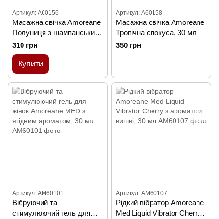
Артикул: A60156
Артикул: A60158
Масажна свічка Amoreane
Масажна свічка Amoreane
Полуниця з шампанським,
Тропічна спокуса, 30 мл
30 мл
310 грн
350 грн
Купити
Артикул: AM60101
Артикул: AM60107
Вібруючий та
Рідкий вібратор Amoreane
стимулюючий гель для
Med Liquid Vibrator Cherry з