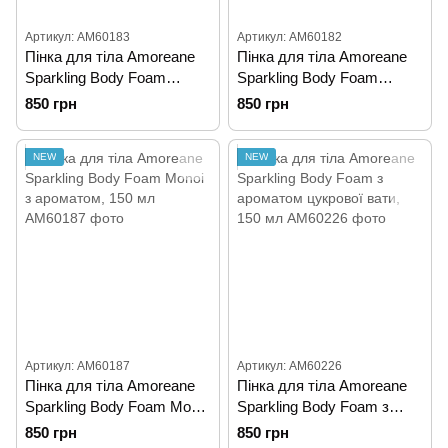
Артикул: AM60183
Артикул: AM60182
Пінка для тіла Amoreane
Пінка для тіла Amoreane
Sparkling Body Foam
Sparkling Body Foam
Strawberry Champagne з
Passionfruit Daiquiri з
850 грн
850 грн
ароматом, 150 мл
ароматом маракуї, 150 мл
NEW
NEW
Артикул: AM60187
Артикул: AM60226
Пінка для тіла Amoreane
Пінка для тіла Amoreane
Sparkling Body Foam Monoi
Sparkling Body Foam з
з ароматом, 150 мл
ароматом цукрової вати,
850 грн
850 грн