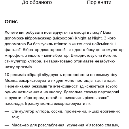
До обраного
Порівняти
Опис
Хочете випробувати нові відчуття та емоції в ліжку? Вам
допоможе вібромасажер (мікрофон) Knight at Night. З його
допомогою Ви без зусиль втілите в життя свої найсміливіші
фантазії.
Вібратор
двосторонній - з одного боку це стимулятор
мікрофон, з іншого - міні-вібратор. Використовуючи його як
стимулятор клітора, ви гарантовано отримаєте незабутню
низку оргазмів.
10 режимів вібрації збуджують ерогенні зони по всьому тілу.
Можна використовувати як для моно пестощів, так і в парі.
Перемикання режимів та інтенсивності здійснюється всього
одним натисканням на кнопку. Дозвольте своєму партнерові
керувати вібратором, нехай він визначить рівень вашої
насолоди. Іграшку можна використовувати як:
Стимулятор клітора, сосків, промежини, інших ерогенних
зон;
Масажер для розслаблення, усунення м'язового спазму,