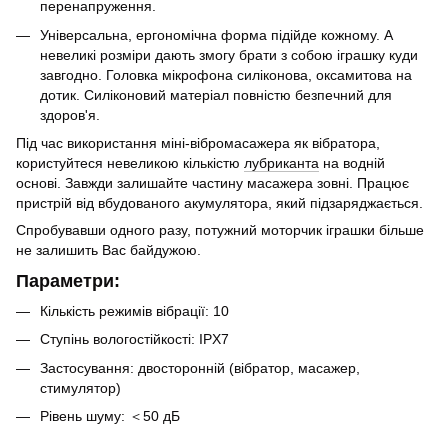
перенапруження.
Універсальна, ергономічна форма підійде кожному. А
невеликі розміри дають змогу брати з собою іграшку куди
завгодно. Головка мікрофона силіконова, оксамитова на
дотик. Силіконовий матеріал повністю безпечний для
здоров'я.
Під час використання міні-вібромасажера як вібратора,
користуйтеся невеликою кількістю
лубриканта
на водній
основі. Завжди залишайте частину масажера зовні. Працює
пристрій від вбудованого акумулятора, який підзаряджається.
Спробувавши одного разу, потужний моторчик іграшки більше
не залишить Вас байдужою.
Параметри:
Кількість режимів вібрації: 10
Ступінь вологостійкості: IPX7
Застосування: двосторонній (вібратор, масажер,
стимулятор)
Рівень шуму: ＜50 дБ