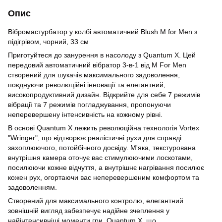
Опис
Вібромастурбатор у колбі автоматичний Blush M for Men з
підігрівом, чорний, 33 см
Приготуйтеся до занурення в насолоду з Quantum X. Цей
передовий автоматичний вібратор 3-в-1 від M For Men
створений для шукачів максимального задоволення,
поєднуючи революційні інновації та елегантний,
високопродуктивний дизайн. Відкрийте для себе 7 режимів
вібрації та 7 режимів погладжування, пропонуючи
неперевершену інтенсивність на кожному рівні.
В основі Quantum X лежить революційна технологія Vortex
"Wringer", що відтворює реалістичні рухи для справді
захоплюючого, потойбічного досвіду. М'яка, текстурована
внутрішня камера оточує вас стимулюючими лоскотами,
посилюючи кожне відчуття, а внутрішнє нагрівання посилює
кожен рух, огортаючи вас неперевершеним комфортом та
задоволенням.
Створений для максимального контролю, елегантний
зовнішній вигляд забезпечує надійне зчеплення у
найінтенсивніші моменти гри. Quantum X, що