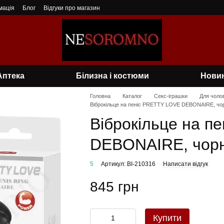
мація
Блог
Відгуки про магазин
Аптека
Білизна і костюми
Нови
Головна
Каталог
Секс-іграшки
Для чолов
Віброкільце на пеніс PRETTY LOVE DEBONAIRE, чо
Віброкільце на п
DEBONAIRE, чор
5
Артикул: BI-210316
Написати відгук
845 грн
Купити