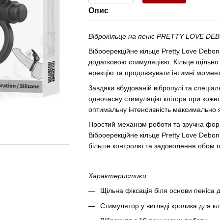
Опис
Віброкільце на пеніс PRETTY LOVE DE
Віброерекційне кільце Pretty Love Debon
додатковою стимуляцією. Кільце щільно 
ерекцію та продовжувати інтимні момент
Завдяки вбудованій вібропулі та спеціа
одночасну стимуляцію клітора при кожно
оптимальну інтенсивність максимально яс
Простий механізм роботи та зручна фор
Віброерекційне кільце Pretty Love Debon
більше контролю та задоволення обом 
Характеристики:
Щільна фіксація біля основи пеніса д
Стимулятор у вигляді кролика для кл