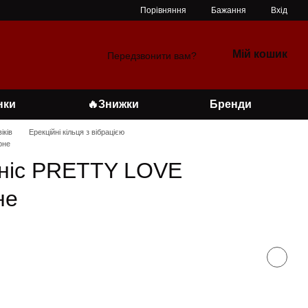
Порівняння
Бажання
Вхід
Мій кошик
Передзвонити вам?
нки
🔥Знижки
Бренди
іків
Ерекційні кільця з вібрацією
рне
еніс PRETTY LOVE
не