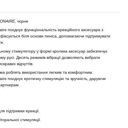
BONAIRE, чорне
aire поєднує функціональність ерекційного аксесуара з
фіксується біля основи пеніса, допомагаючи підтримувати
и.
льному стимулятору у формі кролика аксесуар забезпечує
му русі. Десять режимів вібрації дозволяють вибрати
кравих відчуттів.
ма роблять використання легким та комфортним.
aire поєднує еротичну стимуляцію та зручність, даруючи
партнерам.
ля підтримки ерекції.
іторальної стимуляції.