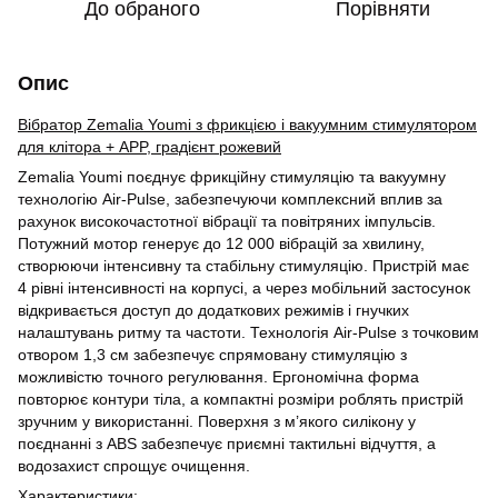
До обраного
Порівняти
Опис
Вібратор Zemalia Youmi з фрикцією і вакуумним стимулятором
для клітора + APP, градієнт рожевий
Zemalia Youmi поєднує фрикційну стимуляцію та вакуумну
технологію Air-Pulse, забезпечуючи комплексний вплив за
рахунок високочастотної вібрації та повітряних імпульсів.
Потужний мотор генерує до 12 000 вібрацій за хвилину,
створюючи інтенсивну та стабільну стимуляцію. Пристрій має
4 рівні інтенсивності на корпусі, а через мобільний застосунок
відкривається доступ до додаткових режимів і гнучких
налаштувань ритму та частоти. Технологія Air-Pulse з точковим
отвором 1,3 см забезпечує спрямовану стимуляцію з
можливістю точного регулювання. Ергономічна форма
повторює контури тіла, а компактні розміри роблять пристрій
зручним у використанні. Поверхня з м’якого силікону у
поєднанні з ABS забезпечує приємні тактильні відчуття, а
водозахист спрощує очищення.
Характеристики: