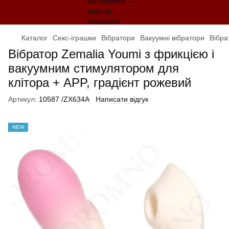
Каталог
Секс-іграшки
Вібратори
Вакуумні вібратори
Вібра
Вібратор Zemalia Youmi з фрикцією і
вакуумним стимулятором для
клітора + APP, градієнт рожевий
Артикул:
10587 /ZX634A
Написати відгук
NEW