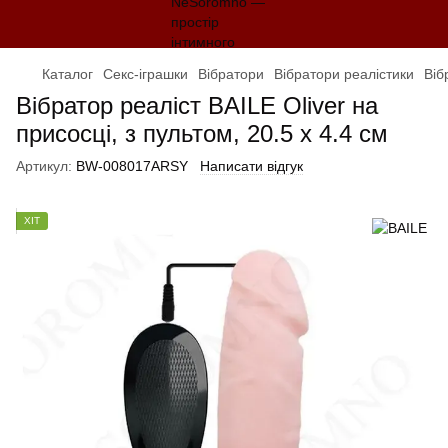
Каталог
Секс-іграшки
Вібратори
Вібратори реалістики
Віб
Вібратор реаліст BAILE Oliver на
присосці, з пультом, 20.5 х 4.4 см
Артикул:
BW-008017ARSY
Написати відгук
ХІТ