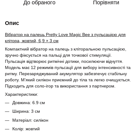
До обраного
Порівняти
Опис
Вібратор на палець Pretty Love Magic Bee з пульсацією для
клітора, жовтий, 6,9 × 3 см
Компактний вібратор на палець з кліторальною пульсацією,
зручно фіксується на пальці для точкової стимуляції.
Пульсація відтворює ритмічні дотики, посилюючи відчуття.
Модель має 12 режимів пульсації для вибору інтенсивності та
ритму. Перезаряджуваний акумулятор забезпечує стабільну
роботу. М’який силікон приємний до тіла та легко очищується.
Підходить для соло-ігор та використання з партнером.
Характеристики:
Довжина: 6.9 см
Ширина: 3 см
Матеріал: силікон
Колір: жовтий