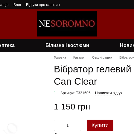
мація
Блог
Відгуки про магазин
Аптека
Білизна і костюми
Нови
Головна
Каталог
Секс-іграшки
Вібратор
Вібратор гелевий 
Can Clear
1
Артикул: T331606
Написати відгук
1 150 грн
Купити