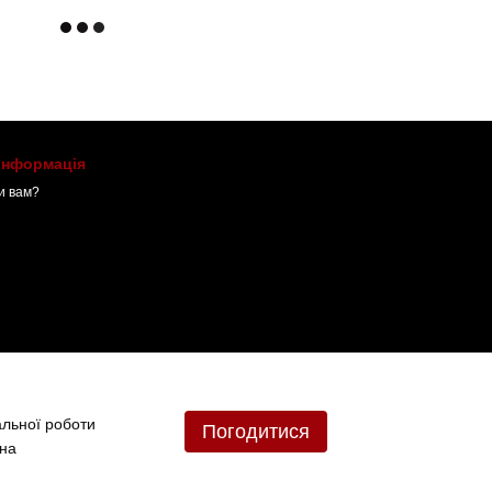
 інформація
и вам?
альної роботи
Погодитися
 на