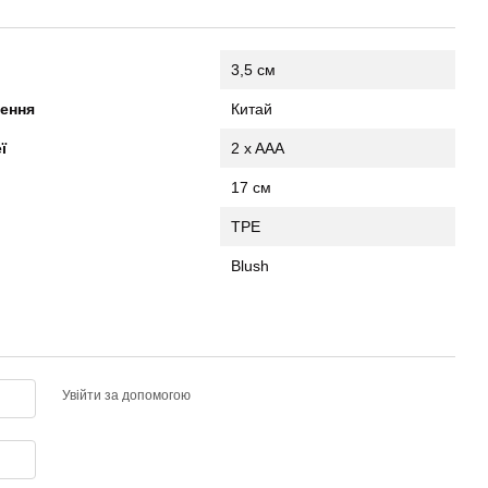
3,5 см
ження
Китай
еї
2 x AAA
17 см
л
ТРЕ
Blush
Увійти за допомогою