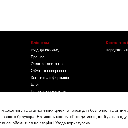
Клієнтам
Контактна
Вхід до кабінету
Передзвонит
Про нас
Оплата і доставка
Обмін та повернення
Контактна інформація
Блог
Відгуки про магазин
Ми в соцмережах
 маркетингу та статистичних цілей, а також для безпечної та оптим
х вашого браузера. Натисніть кнопку «Погодитися», щоб дати згоду
жна ознайомитися на сторінці
Угода користувача
.