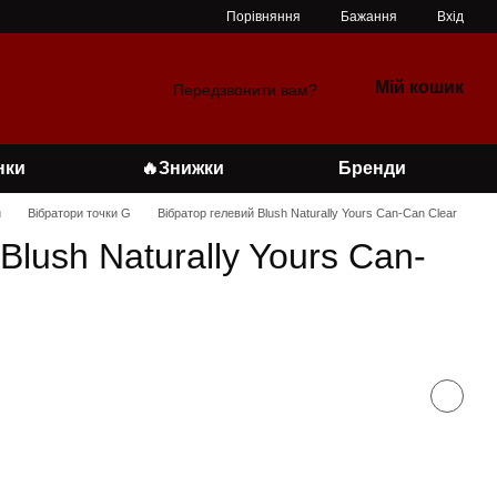
Порівняння
Бажання
Вхід
Мій кошик
Передзвонити вам?
нки
🔥Знижки
Бренди
и
Вібратори точки G
Вібратор гелевий Blush Naturally Yours Can-Can Clear
Blush Naturally Yours Can-