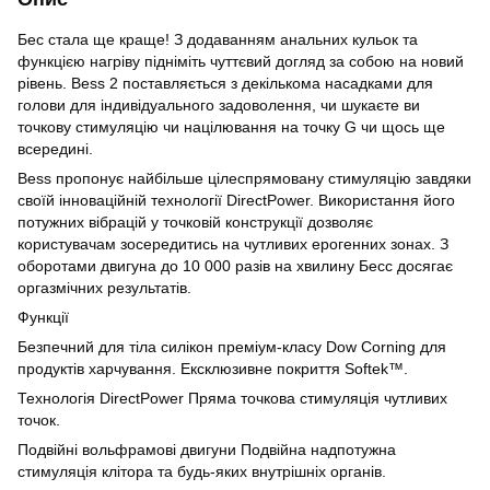
Бес стала ще краще! З додаванням анальних кульок та
функцією нагріву підніміть чуттєвий догляд за собою на новий
рівень. Bess 2 поставляється з декількома насадками для
голови для індивідуального задоволення, чи шукаєте ви
точкову стимуляцію чи націлювання на точку G чи щось ще
всередині.
Bess пропонує найбільше цілеспрямовану стимуляцію завдяки
своїй інноваційній технології DirectPower. Використання його
потужних вібрацій у точковій конструкції дозволяє
користувачам зосередитись на чутливих ерогенних зонах. З
оборотами двигуна до 10 000 разів на хвилину Бесс досягає
оргазмічних результатів.
Функції
Безпечний для тіла силікон преміум-класу Dow Corning для
продуктів харчування. Ексклюзивне покриття Softek™.
Технологія DirectPower Пряма точкова стимуляція чутливих
точок.
Подвійні вольфрамові двигуни Подвійна надпотужна
стимуляція клітора та будь-яких внутрішніх органів.