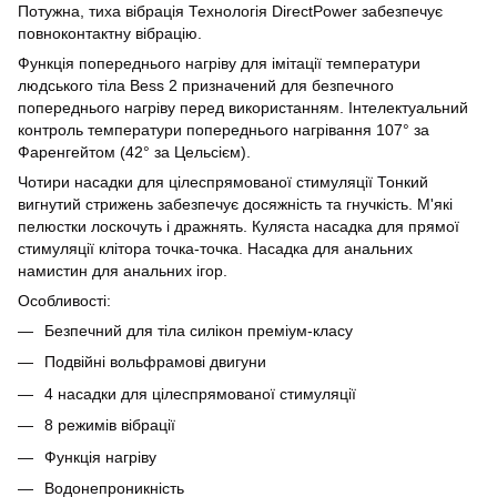
Потужна, тиха вібрація Технологія DirectPower забезпечує
повноконтактну вібрацію.
Функція попереднього нагріву для імітації температури
людського тіла Bess 2 призначений для безпечного
попереднього нагріву перед використанням. Інтелектуальний
контроль температури попереднього нагрівання 107° за
Фаренгейтом (42° за Цельсієм).
Чотири насадки для цілеспрямованої стимуляції Тонкий
вигнутий стрижень забезпечує досяжність та гнучкість. М'які
пелюстки лоскочуть і дражнять. Куляста насадка для прямої
стимуляції клітора точка-точка. Насадка для анальних
намистин для анальних ігор.
Особливості:
Безпечний для тіла силікон преміум-класу
Подвійні вольфрамові двигуни
4 насадки для цілеспрямованої стимуляції
8 режимів вібрації
Функція нагріву
Водонепроникність