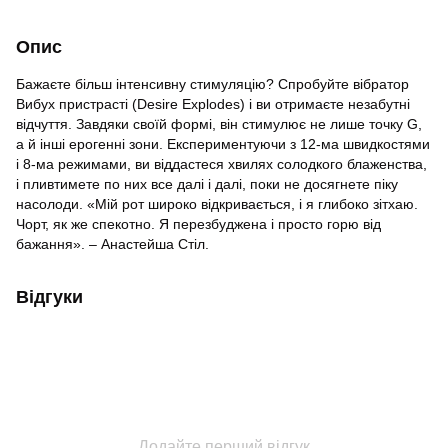
Опис
Бажаєте більш інтенсивну стимуляцію? Спробуйте вібратор
Вибух пристрасті (Desire Explodes) і ви отримаєте незабутні
відчуття. Завдяки своїй формі, він стимулює не лише точку G,
а й інші ерогенні зони. Експериментуючи з 12-ма швидкостями
і 8-ма режимами, ви віддастеся хвилях солодкого блаженства,
і пливтимете по них все далі і далі, поки не досягнете піку
насолоди. «Мій рот широко відкривається, і я глибоко зітхаю.
Чорт, як же спекотно. Я перезбуджена і просто горю від
бажання». – Анастейша Стіл.
Відгуки
Додайте перший відгук