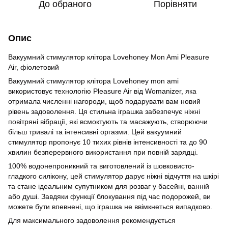
До обраного
Порівняти
Опис
Вакуумний стимулятор клітора Lovehoney Mon Ami Pleasure
Air, фіолетовий
Вакуумний стимулятор клітора Lovehoney mon ami
використовує технологію Pleasure Air від Womanizer, яка
отримала численні нагороди, щоб подарувати вам новий
рівень задоволення. Ця стильна іграшка забезпечує ніжні
повітряні вібрації, які всмоктують та масажують, створюючи
більш тривалі та інтенсивні оргазми. Цей вакуумний
стимулятор пропонує 10 тихих рівнів інтенсивності та до 90
хвилин безперервного використання при повній зарядці.
100% водонепроникний та виготовлений із шовковисто-
гладкого силікону, цей стимулятор дарує ніжні відчуття на шкірі
та стане ідеальним супутником для розваг у басейні, ванній
або душі. Завдяки функції блокування під час подорожей, ви
можете бути впевнені, що іграшка не ввімкнеться випадково.
Для максимального задоволення рекомендується