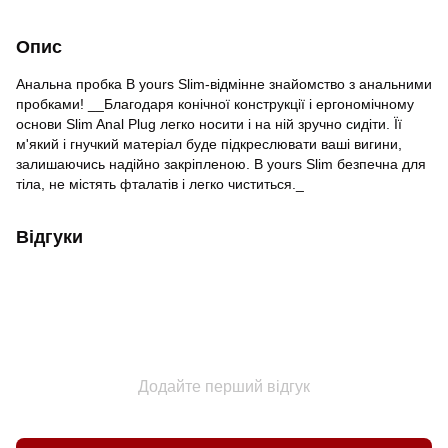
Опис
Анальна пробка B yours Slim-відмінне знайомство з анальними
пробками! __Благодаря конічної конструкції і ергономічному
основи Slim Anal Plug легко носити і на ній зручно сидіти. Її
м'який і гнучкий матеріал буде підкреслювати ваші вигини,
залишаючись надійно закріпленою. B yours Slim безпечна для
тіла, не містять фталатів і легко чиститься._
Відгуки
Додайте перший відгук