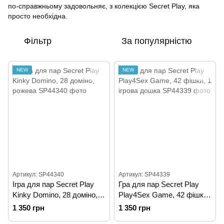
по-справжньому задовольняє, з колекцією Secret Play, яка
просто необхідна.
Фільтр
За популярністю
NEW
NEW
Артикул: SP44340
Артикул: SP44339
Ігра для пар Secret Play
Гра для пар Secret Play
Kinky Domino, 28 доміно,
Play4Sex Game, 42 фішки,
рожева
1 ігрова дошка
1 350 грн
1 350 грн