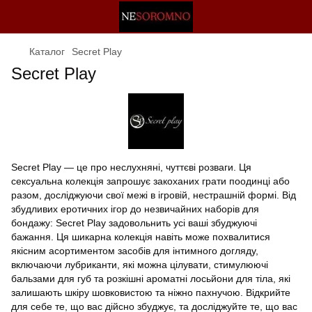
Каталог
Secret Play
Secret Play
Secret Play — це про неслухняні, чуттєві розваги. Ця
сексуальна колекція запрошує закоханих грати поодинці або
разом, досліджуючи свої межі в ігровій, нестрашній формі. Від
збудливих еротичних ігор до незвичайних наборів для
бондажу: Secret Play задовольнить усі ваші збуджуючі
бажання. Ця шикарна колекція навіть може похвалитися
якісним асортиментом засобів для інтимного догляду,
включаючи лубриканти, які можна цілувати, стимулюючі
бальзами для губ та розкішні ароматні лосьйони для тіла, які
залишають шкіру шовковистою та ніжно пахнучою. Відкрийте
для себе те, що вас дійсно збуджує, та досліджуйте те, що вас