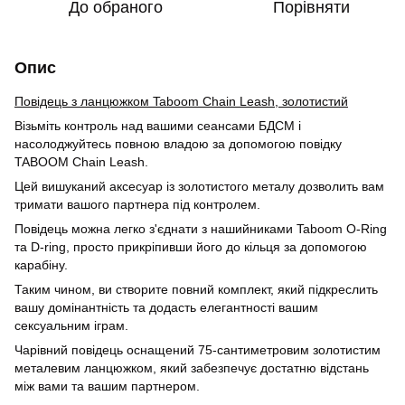
До обраного
Порівняти
Опис
Повідець з ланцюжком Taboom Chain Leash, золотистий
Візьміть контроль над вашими сеансами БДСМ і
насолоджуйтесь повною владою за допомогою повідку
TABOOM Chain Leash.
Цей вишуканий аксесуар із золотистого металу дозволить вам
тримати вашого партнера під контролем.
Повідець можна легко з'єднати з нашийниками Taboom O-Ring
та D-ring, просто прикріпивши його до кільця за допомогою
карабіну.
Таким чином, ви створите повний комплект, який підкреслить
вашу домінантність та додасть елегантності вашим
сексуальним іграм.
Чарівний повідець оснащений 75-сантиметровим золотистим
металевим ланцюжком, який забезпечує достатню відстань
між вами та вашим партнером.