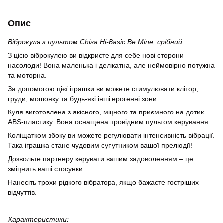
Опис
Віброкуля з пультом Chisa Hi-Basic Be Mine, срібний
З цією віброкулею ви відкриєте для себе нові сторони
насолоди! Вона маленька і делікатна, але неймовірно потужна
та моторна.
За допомогою цієї іграшки ви можете стимулювати клітор,
груди, мошонку та будь-які інші ерогенні зони.
Куля виготовлена ​​з якісного, міцного та приємного на дотик
ABS-пластику. Вона оснащена провідним пультом керування.
Коліщатком збоку ви можете регулювати інтенсивність вібрації.
Така іграшка стане чудовим супутником вашої прелюдії!
Дозвольте партнеру керувати вашим задоволенням – це
зміцнить ваші стосунки.
Нанесіть трохи рідкого вібратора, якщо бажаєте гостріших
відчуттів.
Характеристики: