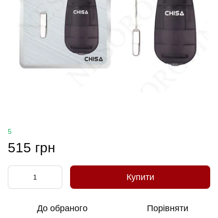
5
515 грн
Купити
До обраного
Порівняти