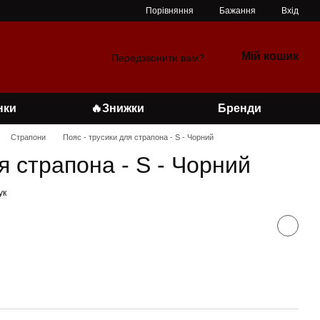
Порівняння
Бажання
Вхід
Мій кошик
Передзвонити вам?
нки
🔥Знижки
Бренди
Страпони
Пояс - трусики для страпона - S - Чорний
я страпона - S - Чорний
ук