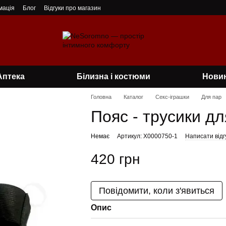
мація
Блог
Відгуки про магазин
Аптека
Білизна і костюми
Нови
Головна
Каталог
Секс-іграшки
Для пар
Пояс - трусики дл
Немає
Артикул: X0000750-1
Написати відг
420 грн
Повідомити, коли з'явиться
Опис