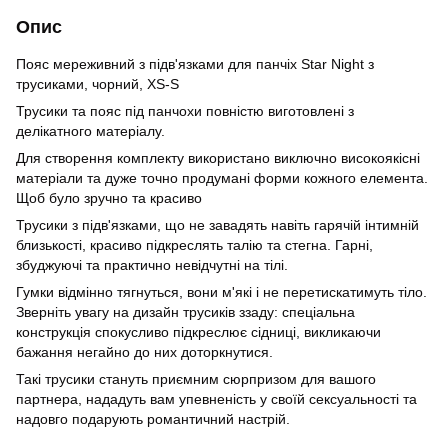
Опис
Пояс мереживний з підв'язками для панчіх Star Night з
трусиками, чорний, XS-S
Трусики та пояс під панчохи повністю виготовлені з
делікатного матеріалу.
Для створення комплекту використано виключно високоякісні
матеріали та дуже точно продумані форми кожного елемента.
Щоб було зручно та красиво
Трусики з підв'язками, що не завадять навіть гарячій інтимній
близькості, красиво підкреслять талію та стегна. Гарні,
збуджуючі та практично невідчутні на тілі.
Гумки відмінно тягнуться, вони м'які і не перетискатимуть тіло.
Зверніть увагу на дизайн трусиків ззаду: спеціальна
конструкція спокусливо підкреслює сідниці, викликаючи
бажання негайно до них доторкнутися.
Такі трусики стануть приємним сюрпризом для вашого
партнера, нададуть вам упевненість у своїй сексуальності та
надовго подарують романтичний настрій.