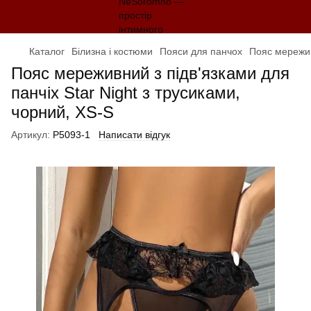
Каталог
Білизна і костюми
Пояси для панчох
Пояс мереживн
Пояс мереживний з підв'язками для
панчіх Star Night з трусиками,
чорний, XS-S
Артикул:
P5093-1
Написати відгук