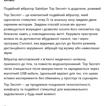
Подвійний вібратор Satisfyer Top Secret+ із додатком, рожевий
Top Secret+ – це компактний подвійний вібратор, який
одночасно стимулює точку G та анальну зону завдяки двом
окремим моторам. Завдяки плоскій основі він зручно
розміщується всередині і дозволяє носити його непомітно під
білизною навіть у повсякденному житті. Керувати пристроєм
можна як за допомогою вбудованої панелі, так і через
програму Connect, яка відкриває доступ до безлічі режимів,
дистанційного керування, вібрацій під музику або навколишні
звуки.
Вібратор виготовлений з м'якого медичного силікону,
приємного до тіла, та повністю водонепроникний. Top Secret+
легко очищається після використання та заряджається через
магнітний USB-кабель. Ідеальний варіант для тих, хто шукає
інтимні експерименти без обмежень у просторі та сценаріях.
Top Secret+ – це продумане поєднання технологічності,
комфорту та подвійної стимуляції для максимального
задоволення у будь-який момент.