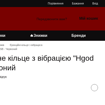
Порівняння
Бажання
Вхід
Мій кошик
Передзвонити вам?
нки
🔥Знижки
Бренди
іків
Ерекційні кільця з вібрацією
USB - Червоний
е кільце з вібрацією "Hgod
оний
ідгук