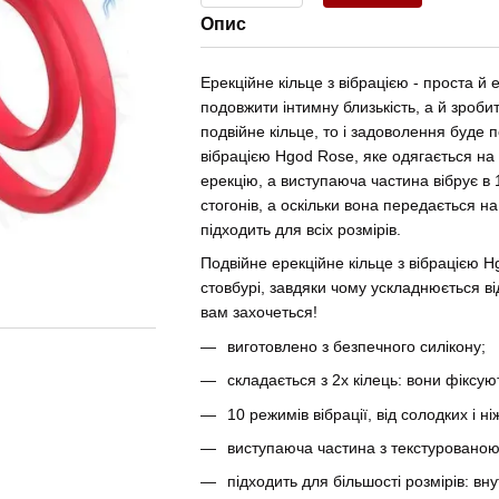
Опис
Ерекційне кільце з вібрацією - проста й
подовжити інтимну близькість, а й зроби
подвійне кільце, то і задоволення буде 
вібрацією Hgod Rose, яке одягається на 
ерекцію, а виступаюча частина вібрує в
стогонів, а оскільки вона передається на
підходить для всіх розмірів.
Подвійне ерекційне кільце з вібрацією H
стовбурі, завдяки чому ускладнюється від
вам захочеться!
виготовлено з безпечного силікону;
складається з 2х кілець: вони фіксую
10 режимів вібрації, від солодких і 
виступаюча частина з текстурованою
підходить для більшості розмірів: вну