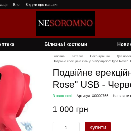
мація
Блог
Відгуки про магазин
Аптека
Білизна і костюми
Нови
Головна
Каталог
Секс-іграшки
Для чолов
Подвійне ерекційне кільце з вібрацією "Hgod Rose" 
Подвійне ерекційн
Rose" USB - Черв
В наявності
Артикул: X0000755
Написати в
1 000 грн
Купити