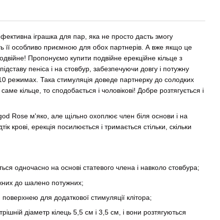
 ефективна іграшка для пар, яка не просто дасть змогу
ть її особливо приємною для обох партнерів. А вже якщо це
подвійне! Пропонуємо купити подвійне ерекційне кільце з
підставу пеніса і на стовбур, забезпечуючи довгу і потужну
 10 режимах. Така стимуляція доведе партнерку до солодких
 саме кільце, то сподобається і чоловікові! Добре розтягується і
god Rose м'яко, але щільно охоплює член біля основи і на
тік крові, ерекція посилюється і тримається стільки, скільки
ться одночасно на основі статевого члена і навколо стовбура;
ніжних до шалено потужних;
 поверхнею для додаткової стимуляції клітора;
трішній діаметр кілець 5,5 см і 3,5 см, і вони розтягуються