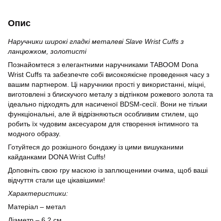
Опис
Наручники широкі гладкі металеві Slave Wrist Cuffs з
ланцюжком, золотисті
Познайомтеся з елегантними наручниками TABOOM Dona
Wrist Cuffs та забезпечте собі високоякісне проведення часу з
вашим партнером. Ці наручники прості у використанні, міцні,
виготовлені з блискучого металу з відтінком рожевого золота та
ідеально підходять для насиченої BDSM-сесії. Вони не тільки
функціональні, але й відрізняються особливим стилем, що
робить їх чудовим аксесуаром для створення інтимного та
модного образу.
Готуйтеся до розкішного бондажу із цими вишуканими
кайданками DONA Wrist Cuffs!
Доповніть свою гру маскою із заплющеними очима, щоб ваші
відчуття стали ще цікавішими!
Характеристики:
Матеріал – метал
Діаметр – 6.2 см