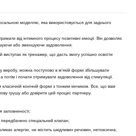
рсальною моделлю, яка використовується для заднього
римати від інтимного процесу позитивні емоції. Він дозволяє
льшуючи або зменшуючи задоволення.
й виступає як тренажер, що дасть змогу успішно освоїти
 виробу, можна поступово в м'якій формі збільшувати
 а потім і почати отримувати задоволення від стимуляції.
 класичній конічній формі з тонким кінчиком. Все, що вам
мову грушу або довірити цей процес партнеру.
я заповненості;
і передбачено спеціальний клапан;
кликає алергію, не містить шкідливих речовин, нетоксична;