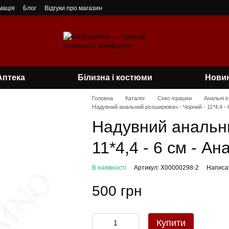
мація
Блог
Відгуки про магазин
Аптека
Білизна і костюми
Нови
Головна
Каталог
Секс-іграшки
Анальні і
Надувний анальний розширювач - Чорний - 11*4,4 - 6
Надувний анальн
11*4,4 - 6 см - Ан
В наявності
Артикул: X00000298-2
Написат
500 грн
Купити