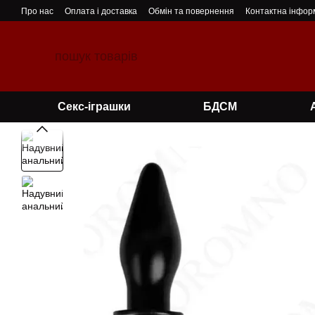
Перейти до основного контенту
Про нас
Оплата і доставка
Обмін та повернення
Контактна інфор
Секс-іграшки
БДСМ