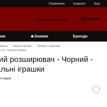
Порівняння
Бажання
Вхід
Мій кошик
Передзвонити вам?
нки
🔥Знижки
Бренди
грашки
Анальні пробки
Пробки з накачкою
 см - Анальні іграшки
ий розширювач - Чорний -
альні іграшки
и відгук