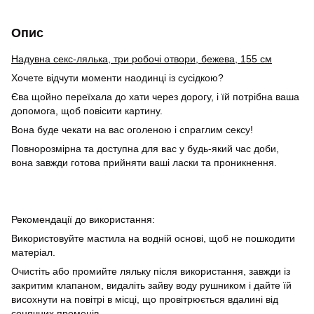
Опис
Надувна секс-лялька, три робочі отвори, бежева, 155 см
Хочете відчути моменти наодинці із сусідкою?
Єва щойно переїхала до хати через дорогу, і їй потрібна ваша
допомога, щоб повісити картину.
Вона буде чекати на вас оголеною і спраглим сексу!
Повнорозмірна та доступна для вас у будь-який час доби,
вона завжди готова прийняти ваші ласки та проникнення.
Рекомендації до використання:
Використовуйте мастила на водній основі, щоб не пошкодити
матеріал.
Очистіть або промийте ляльку після використання, завжди із
закритим клапаном, видаліть зайву воду рушником і дайте їй
висохнути на повітрі в місці, що провітрюється вдалині від
сонячних променів.