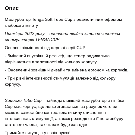
Опис
Мастурбатор Tenga Soft Tube Cup з реалістичним ефектом
глибокого мінету
Прем'єра 2022 року – оновлена лінійка хітових чоловічих
стимуляторів TENGA CUP.
Основні відмінності від першої серії CUP:
- Змінений внутрішній рельєф, що тепер радикально
відрізняється в залежності від кольору корпусу.
- Оновлений зовнішній дизайн та змінена ергономіка корпусів.
- Три рівні інтенсивності стимуляції залежно від кольору
корпусу.
Squeeze Tube Cup
- найподатливіший мастурбатор з лінійки
Cup має корпус, що легко згинається, за рахунок чого ви
можете самостійно контролювати силу стиснення і
інтенсивність стимуляції, а також розподіляти її по стовбуру
статевого члена, так як вам буде завгодно.
Тримайте ситуацію у своїх руках!