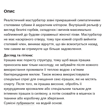
Опис
Реалістичний мастурбатор зовні прикрашений симпатичними
статевими губами й акуратним клітором. Внутрішній рельєф у
вигляді безлічі горбків, складочок і вигинів максимально
наближений до будови справжньої жіночої піхви. Мастурбатор
не має наскрізного отвору, тому при кожній спробі вийняти
статевий член, виникає відчуття, що він всмоктується назад,
тим самим ви отримуєте ще більше задоволення.
Догляд та гігієна:
Іграшка має пористу структуру, тому щоб ваша іграшка
приносила вам тільки насолоду, не забувайте після кожного
використання промивати її теплою водою з м'яким
бактерицидним милом. Також можна використовувати
спеціальні спреї для очищення секс-іграшок, які не містять
спирту. Після того, як іграшка висохне, обробіть її
кукурудзяним крохмалем або спеціальним тальком для
інтимних іграшок із силікону, а потім сховайте в мішечок із
тканини або коробочку для зберігання.
Сумісні
лубриканти
: на водній основі.