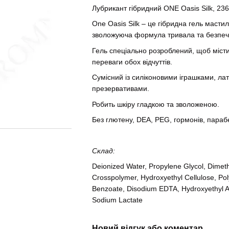
Лубрикант гібридний ONE Oasis Silk, 23
One Oasis Silk – це гібридна гель маст
зволожуюча формула тривала та безпечн
Гель спеціально розроблений, щоб місти
переваги обох відчуттів.
Сумісний із силіконовими іграшками, л
презервативами.
Робить шкіру гладкою та зволоженою.
Без глютену, DEA, PEG, гормонів, парабе
Склад:
Deionized Water, Propylene Glycol, Dimet
Crosspolymer, Hydroxyethyl Cellulose, P
Benzoate, Disodium EDTA, Hydroxyethyl Ac
Sodium Lactate
Новий відгук або коментар