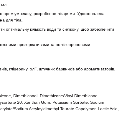
6 мл
ило преміум-класу, розроблене лікарями. Удосконалена
а для тіла.
ти оптимальну кількість води та силікону, щоб забезпечити
атексними презервативами та поліізопреновими
нів, гліцерину, олії, штучних барвників або ароматизаторів.
hicone, Dimethiconol, Dimethicone/Vinyl Dimethicone
olysorbate 20, Xanthan Gum, Potassium Sorbate, Sodium
rylate/Sodium Acryloyldimethyl Taurate Copolymer, Lactic Acid,