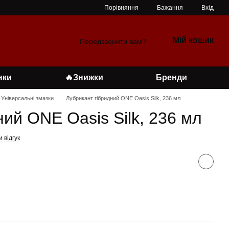
Порівняння
Бажання
Вхід
Мій кошик
Передзвонити вам?
нки
🔥Знижки
Бренди
Універсальні змазки
Лубрикант гібридний ONE Oasis Silk, 236 мл
ний ONE Oasis Silk, 236 мл
 відгук