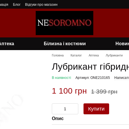
мація
Блог
Відгуки про магазин
Аптека
Білизна і костюми
Нови
Головна
Каталог
Аптека
Лубриканти
Лубрикант гібрид
В наявності
Артикул: ONE210165
Написати
1 100 грн
1 399 грн
Купити
Опис