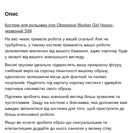
Опис
Костюм для рольових ігор Obsessive Worker Girl Чорно-
червоний S\M
На вас чекає тривала робота у вашій спальні! Але не
турбуйтесь, у такому костюмі тривалість вашої роботи
залежатиме виключно від вашого бажання, адже партнер буде
у захваті від вашого зовнішнього вигляду.
Високі трусики ідеально підкреслять вашу прекрасну фігуру,
глибокий виріз на сорочці пікантності вашому образу,
одночасно залишаючи місце для фантазії та палких
поцілунків. Надягніть під картату сорочку пестиси і здивуйте
партнера сміливістю свого образу.
Підтяжки зроблять ваш зовнішній вигляд більш зухвалим та
пустотливим. Ззаду на костюмі є блискавка, яка допоможе вам
швидко звільнитися від костюма для того, щоб приступити до
більш інтенсивної роботи.
Якщо ви хочете зробити образ ще сексуальнішим та
елегантнішим додайте до нього панчохи у велику сітку.