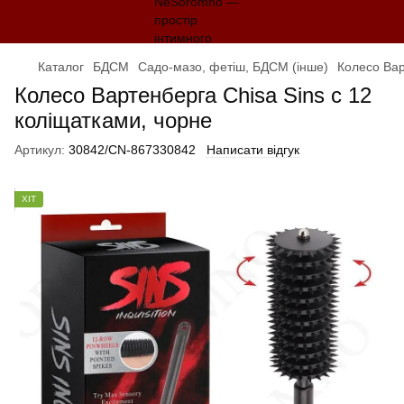
Каталог
БДСМ
Садо-мазо, фетіш, БДСМ (інше)
Колесо Вар
Колесо Вартенберга Chisa Sins c 12
коліщатками, чорне
Артикул:
30842/CN-867330842
Написати відгук
ХІТ