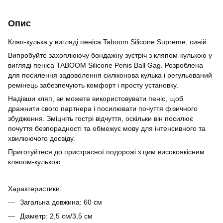
Опис
Кляп-кулька у вигляді пеніса Taboom Silicone Supreme, синій
Випробуйте захоплюючу бондажну зустріч з кляпом-кулькою у
вигляді пеніса TABOOM Silicone Penis Ball Gag. Розроблена
для посилення задоволення силіконова кулька і регульований
ремінець забезпечують комфорт і просту установку.
Надівши кляп, ви можете використовувати пеніс, щоб
дражнити свого партнера і посилювати почуття фізичного
збудження. Зміцніть гострі відчуття, оскільки він посилює
почуття безпорадності та обмежує мову для інтенсивного та
хвилюючого досвіду.
Приготуйтеся до пристрасної подорожі з цим високоякісним
кляпом-кулькою.
Характеристики:
Загальна довжина: 60 ​​см
Діаметр: 2,5 см/3,5 см