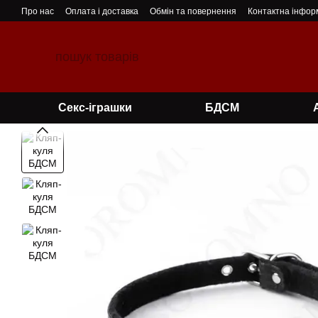
Перейти до основного контенту
Про нас
Оплата і доставка
Обмін та повернення
Контактна інфор
Секс-іграшки
БДСМ