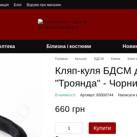
мація
Блог
Відгуки про магазин
Аптека
Білизна і костюми
Нови
Головна
Каталог
БДСМ
Кляпи
Кляп-
Кляп-куля БДСМ д
"Троянда" - Чорн
В наявності
Артикул: X0000744
Написати в
660 грн
Купити