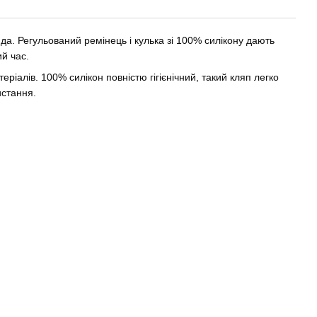
да. Регульований ремінець і кулька зі 100% силікону дають
й час.
еріалів. 100% силікон повністю гігієнічний, такий кляп легко
истання.