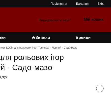
Порівняння
Бажання
Вхід
Мій кошик
Передзвонити вам?
нки
🔥Знижки
Бренди
куля БДСМ для рольових ігор "Троянда" - Чорний - Садо-мазо
ля рольових ігор
ий - Садо-мазо
ідгук