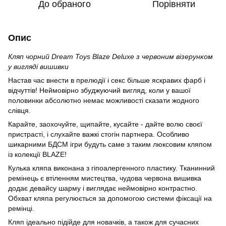
До обраного
Порівняти
Опис
Кляп чорний Dream Toys Blaze Deluxe з червоним візерунком
у вигляді вишивки
Настав час внести в прелюдії і секс більше яскравих фарб і
відчуттів! Неймовірно збуджуючий вигляд, коли у вашої
половинки абсолютно немає можливості сказати жодного
слівця.
Карайте, заохочуйте, щипайте, кусайте - дайте волю своєї
пристрасті, і слухайте важкі стогін партнера. Особливо
шикарними БДСМ ігри будуть саме з таким люксовим кляпом
із колекції BLAZE!
Кулька кляпа виконана з гіпоалергенного пластику. Тканинний
ремінець є втіленням мистецтва, чудова червона вишивка
додає девайсу шарму і виглядає неймовірно контрастно.
Обхват кляпа регулюється за допомогою системи фіксації на
ремінці.
Кляп ідеально підійде для новачків, а також для сучасних