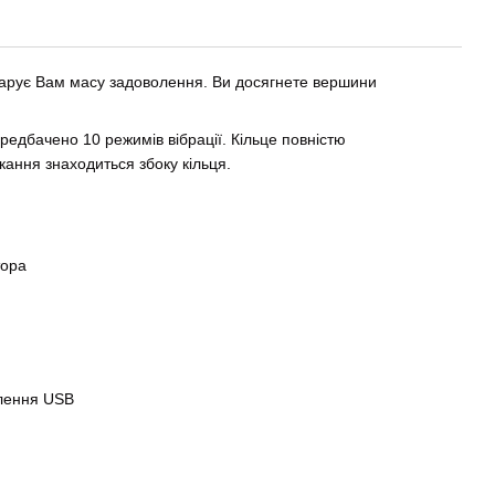
одарує Вам масу задоволення. Ви досягнете вершини
редбачено 10 режимів вібрації. Кільце повністю
ання знаходиться збоку кільця.
тора
влення USB