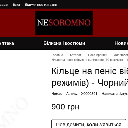
мація
Блог
Відгуки про магазин
Аптека
Білизна і костюми
Нови
Головна
Каталог
Секс-іграшки
Для чолов
Кільце на пеніс вібруюче силіконове (10 режимів) - Ч
Кільце на пеніс в
режимів) - Чорний
Немає
Артикул: X0000391
Написати відгук
900 грн
Повідомити, коли з'явиться