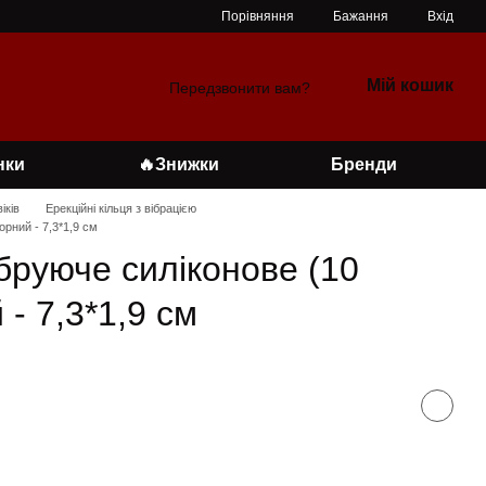
Порівняння
Бажання
Вхід
Мій кошик
Передзвонити вам?
нки
🔥Знижки
Бренди
іків
Ерекційні кільця з вібрацією
орний - 7,3*1,9 см
ібруюче силіконове (10
 - 7,3*1,9 см