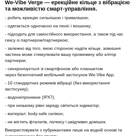
We-Vibe Verge — ерекційне кільце з вібрацією
та можливістю смарт-управління.
- робить ерекцію сильнішою і тривалішою;
- одягається одночасно на пеніс і мошонку;
- підходить для самостійного використання, а також під час
сексу із партнером/партнеркою;
- залежно від того, якою стороною надіти кільце, зовнішня
частина може стимулювати вашу промежину або клітор
партнерки;
- синхронізується зі смартфоном або планшетом
через безоплатний мобільний застосунок We-Vibe App;
- 10 стандартних режимів вібрації (без використання
застосунку);
- водонепроникне (IPX7);
- при низькому рівні заряду світиться індикатор;
- матеріал: body-safe силікон;
- не містить фталатів, латексу і шкідливих домішок.
Використовувати з лубрикантами лише на водній основі та