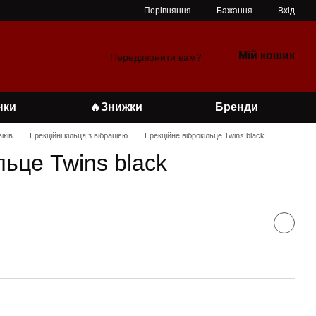
Порівняння
Бажання
Вхід
Мій кошик
Передзвонити вам?
нки
🔥Знижки
Бренди
іків
Ерекційні кільця з вібрацією
Ерекційне віброкільце Twins black
льце Twins black