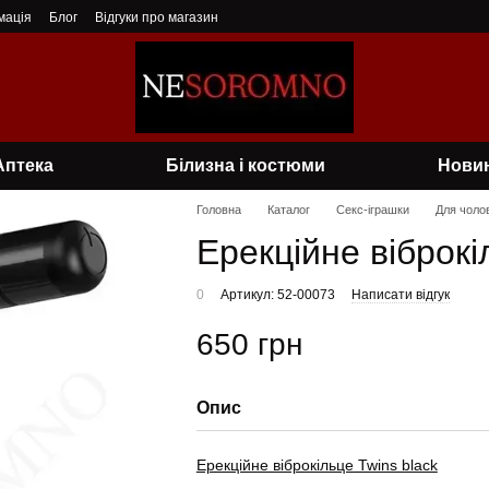
мація
Блог
Відгуки про магазин
Аптека
Білизна і костюми
Нови
Головна
Каталог
Секс-іграшки
Для чолов
Ерекційне віброкі
0
Артикул: 52-00073
Написати відгук
650 грн
Опис
Ерекційне віброкільце Twins black