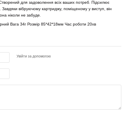
 Створений для задоволення всіх ваших потреб. Підсилює
. Завдяки вібруючому картриджу, поміщеному у виступ, він
она ніколи не забуде.
рний Вага 34г Розмір 85*42*18мм Час роботи 20хв
Увійти за допомогою