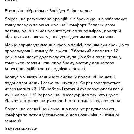
Ерекційне віброкільце Satisfyer Sniper чорне
Sniper - це регульоване ерекційне віброкільце, що забезпечує
точну посадку та максимальний комфорт. Завдяки двом
петлям, одна з яких налаштовується за розміром, пристрій
підходить як новачкам, так і досвідченим користувачам.
Кільце сприяє утриманню крові в пенісі, посилюючи ерекцію та
продовжуючи інтимну близькість. Вібруючий елемент з 12
режимами дарує додаткову стимуляцію обом партнерам, у
тому числі завдяки клиноподібному виступу для клітора.
Керування здійснюється однією кнопкою.
Корпус з м'якого медичного силікону приємний на дотик,
водонепроникний і легко очищується. Sniper заряджається
через магнітний USB-кабель і готовий супроводжувати вас у
душі чи ванні. Універсальний аксесуар для тих, хто шукає
більше контролю, витривалості та загального задоволення.
Sniper - це ерекційне кільце, що поєднує регульованість,
комфорт та потужну стимуляцію для нових рівнів інтимної
гармонії.
Характеристики: