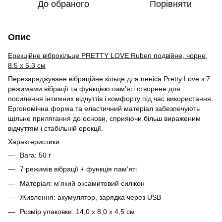
До обраного
Порівняти
Опис
Ерекційне віброкільце PRETTY LOVE Ruben подвійне, чорне,
8.5 х 5.3 см
Перезаряджуване вібраційне кільце для пеніса Pretty Love з 7
режимами вібрації та функцією пам’яті створене для
посилення інтимних відчуттів і комфорту під час використання.
Ергономічна форма та еластичний матеріал забезпечують
щільне прилягання до основи, сприяючи більш вираженим
відчуттям і стабільній ерекції.
Характеристики:
Вага: 50 г
7 режимів вібрації + функція пам’яті
Матеріал: м’який оксамитовий силікон
Живлення: акумулятор, зарядка через USB
Розмір упаковки: 14,0 x 8,0 x 4,5 см