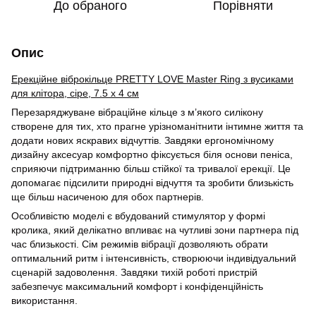
До обраного
Порівняти
Опис
Ерекційне віброкільце PRETTY LOVE Master Ring з вусиками
для клітора, сіре, 7.5 х 4 см
Перезаряджуване вібраційне кільце з м’якого силікону
створене для тих, хто прагне урізноманітнити інтимне життя та
додати нових яскравих відчуттів. Завдяки ергономічному
дизайну аксесуар комфортно фіксується біля основи пеніса,
сприяючи підтриманню більш стійкої та тривалої ерекції. Це
допомагає підсилити природні відчуття та зробити близькість
ще більш насиченою для обох партнерів.
Особливістю моделі є вбудований стимулятор у формі
кролика, який делікатно впливає на чутливі зони партнера під
час близькості. Сім режимів вібрації дозволяють обрати
оптимальний ритм і інтенсивність, створюючи індивідуальний
сценарій задоволення. Завдяки тихій роботі пристрій
забезпечує максимальний комфорт і конфіденційність
використання.