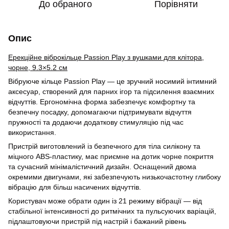
До обраного
Порівняти
Опис
Ерекційне віброкільце Passion Play з вушками для клітора,
чорне, 9.3×5.2 см
Вібруюче кільце Passion Play — це зручний носимий інтимний
аксесуар, створений для парних ігор та підсилення взаємних
відчуттів. Ергономічна форма забезпечує комфортну та
безпечну посадку, допомагаючи підтримувати відчуття
пружності та додаючи додаткову стимуляцію під час
використання.
Пристрій виготовлений із безпечного для тіла силікону та
міцного ABS-пластику, має приємне на дотик чорне покриття
та сучасний мінімалістичний дизайн. Оснащений двома
окремими двигунами, які забезпечують низькочастотну глибоку
вібрацію для більш насичених відчуттів.
Користувач може обрати один із 21 режиму вібрації — від
стабільної інтенсивності до ритмічних та пульсуючих варіацій,
підлаштовуючи пристрій під настрій і бажаний рівень