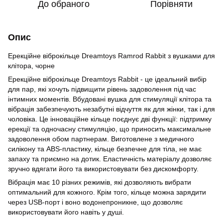
До обраного
Порівняти
Опис
Ерекційне віброкільце Dreamtoys Ramrod Rabbit з вушками для
клітора, чорне
Ерекційне віброкільце Dreamtoys Rabbit - це ідеальний вибір
для пар, які хочуть підвищити рівень задоволення під час
інтимних моментів. Вбудовані вушка для стимуляції клітора та
вібрація забезпечують незабутні відчуття як для жінки, так і для
чоловіка. Це інноваційне кільце поєднує дві функції: підтримку
ерекції та одночасну стимуляцію, що приносить максимальне
задоволення обом партнерам. Виготовлене з медичного
силікону та ABS-пластику, кільце безпечне для тіла, не має
запаху та приємно на дотик. Еластичність матеріалу дозволяє
зручно вдягати його та використовувати без дискомфорту.
Вібрація має 10 різних режимів, які дозволяють вибрати
оптимальний для кожного. Крім того, кільце можна зарядити
через USB-порт і воно водонепроникне, що дозволяє
використовувати його навіть у душі.