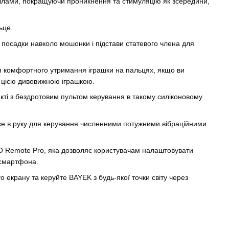
тілами, покращуючи проникнення та стимуляцію як зсередини,
ьце.
ї посадки навколо мошонки і підстави статевого члена для
я комфортного утримання іграшки на пальцях, якщо ви
ї цією дивовижною іграшкою.
кті з бездротовим пультом керування в такому силіконовому
же в руку для керування численними потужними вібраційними
O Remote Pro, яка дозволяє користувачам налаштовувати
 смартфона.
о екрану та керуйте BAYEK з будь-якої точки світу через