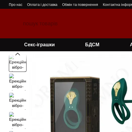
Перейти до основного контенту
Про нас
Оплата і доставка
Обмін та повернення
Контактна інфор
Секс-іграшки
БДСМ