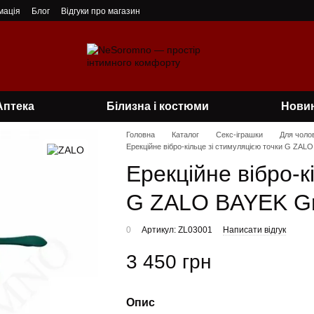
мація
Блог
Відгуки про магазин
Аптека
Білизна і костюми
Нови
Головна
Каталог
Секс-іграшки
Для чолов
Ерекційне вібро-кільце зі стимуляцією точки G ZAL
Ерекційне вібро-к
G ZALO BAYEK G
0
Артикул: ZL03001
Написати відгук
3 450 грн
Опис