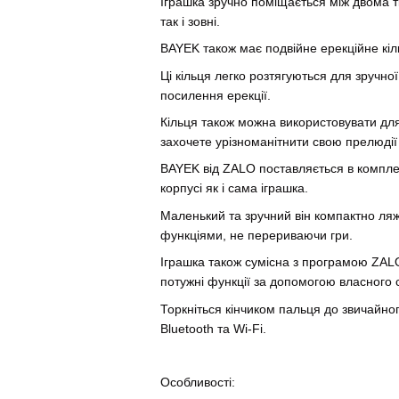
Іграшка зручно поміщається між двома 
так і зовні.
BAYEK також має подвійне ерекційне кіл
Ці кільця легко розтягуються для зручно
посилення ерекції.
Кільця також можна використовувати дл
захочете урізноманітнити свою прелюді
BAYEK від ZALO поставляється в компле
корпусі як і сама іграшка.
Маленький та зручний він компактно ля
функціями, не перериваючи гри.
Іграшка також сумісна з програмою ZAL
потужні функції за допомогою власного
Торкніться кінчиком пальця до звичайног
Bluetooth та Wi-Fi.
Особливості: