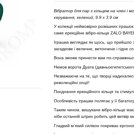
Вібратор для пар з кільцем на член і 
керування, зелений, 9.9 х 3.9 см
У колекції неймовірно розкішних іграшок
саме ерекційне вібро-кільце ZALO BAYEK
Іграшка виглядає як щось, що прийшло з
загадкове і величне, витончене і гідне сп
Вона зможе принести вам по-справжньому
Немов ворота Дуата (давньоєгипетськог
Незважаючи на те, що творці надихалис
революційні опції!
Поєднання ерекційного кільця та стимул
Особливість іграшки полягає у її багато
Таким чином, вишукане вібро-кільце має 
ніби останній штрих робить цей витвір 
Гладкий м'який силікон покриває ергоно