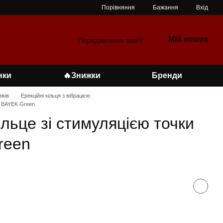
Порівняння
Бажання
Вхід
Мій кошик
Передзвонити вам?
нки
🔥Знижки
Бренди
іків
Ерекційні кільця з вібрацією
O BAYEK Green
ільце зі стимуляцією точки
reen