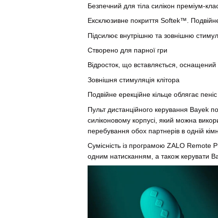
Безпечний для тіла силікон преміум-клас
Ексклюзивне покриття Softek™. Подвійн
Підсилює внутрішню та зовнішню стимуля
Створено для парної гри
Відросток, що вставляється, оснащений
Зовнішня стимуляція клітора
Подвійне ерекційне кільце облягає пеніс
Пульт дистанційного керування Bayek по
силіконовому корпусі, який можна викор
перебування обох партнерів в одній кімн
Сумісність із програмою ZALO Remote Pr
одним натисканням, а також керувати Baye