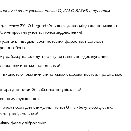
мошонку зі стимуляцією точки G, ZALO BAYEK з пультом
 для сексу ZALO Legend з'явилася довгоочікувана новинка - а
, яке простимулює всі точки задоволення!
 усипальниць давньоєгипетських фараонів, настільки
равжніх богів!
 райську насолоду, про яку ви навіть не здогадувалися.
о раю) відчиняться перед вами!
я пишнотою тематики єгипетських старожитностей, іграшка має
ятора для точки G – абсолютно унікальне!
гранному функціоналі.
також носик для стимуляції точки G і глибоку вібрацію, яка
мистецтва ідеальним!
мічну форму віброкільця.