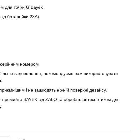
ком для точки G Bayek
від батарейки 23А)
з серійним номером
більше задоволення, рекомендуємо вам використовувати
.
риємнішим і не зашкодять ніжній поверхні девайсу.
я – промийте BAYEK від ZALO та обробіть антисептиком для
у.