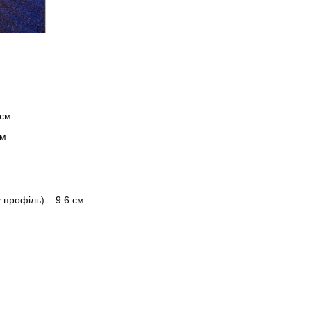
 см
см
 профіль) – 9.6 см