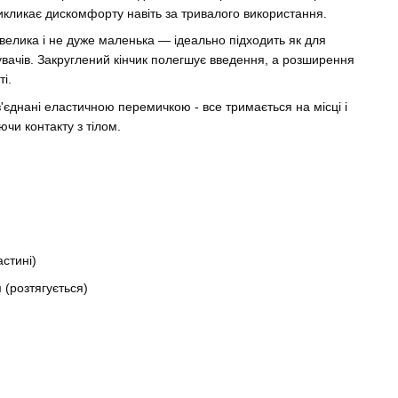
 викликає дискомфорту навіть за тривалого використання.
елика і не дуже маленька — ідеально підходить як для
тувачів. Закруглений кінчик полегшує введення, а розширення
і.
 з'єднані еластичною перемичкою - все тримається на місці і
ючи контакту з тілом.
астині)
м (розтягується)