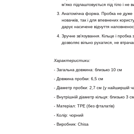
м'яко підлаштовується під тіло і не
Анатомічна форма. Пробка не дуже в
новачків, так і для впевнених корис
дарує насичене відчуття наповненост
Зручне зв'язування. Кільце і пробка
дозволяє вільно рухатися, не втрача
Характеристики:
- Загальна довжина: близько 10 см
- Довжина пробки: 6,5 см
- Діаметр пробки: 2,7 см (у найширшій ч
- Внутрішній діаметр кільця: близько 3 с
- Матеріал: TPE (без фталатів)
- Колір: чорний
- Виробник: Chisa