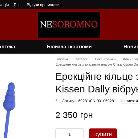
мація
Блог
Відгуки про магазин
Аптека
Білизна і костюми
Нови
Головна
Каталог
Секс-іграшки
Для чолов
Ерекційне кільце з анальним плагом Chisa Kissen Dal
Ерекційне кільце
Kissen Dally вібр
5
Артикул: 69281/CN-931069281
Написати 
2 350 грн
Купити