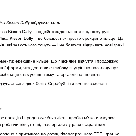
a Kissen Dally вібруюче, синє
sa Kissen Dally – подвійне задоволення в одному русі.
isa Kissen Dally – це більше, ніж просто ерекційне кільце. Це
в, які знають чого хочуть — і не бояться відкривати нові грані
ементи: ерекційне кільце, що підсилює відчуття і продовжує
чної форми, яка доставляє глибоку внутрішню насолоду при
омбінація стимуляції, тиску та оргазмічної повноти.
дчувається з двох боків. Спробуй, і ти вже не захочеш
м:
є ерекцію і продовжує близькість, пробка м'яко стимулює
роблячи відчуття під час оргазму у рази яскравішим.
овлено з приємного на дотик, гіпоалергенного TPE. Іграшка