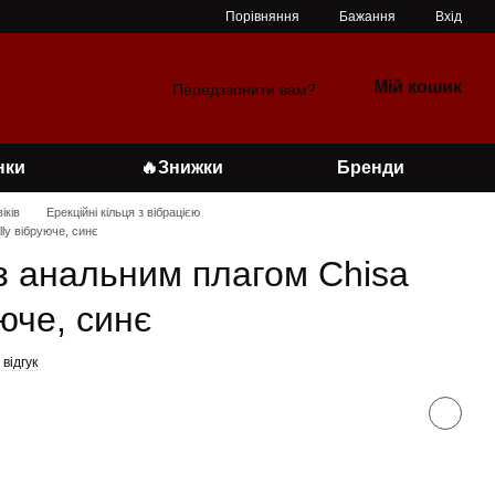
Порівняння
Бажання
Вхід
Мій кошик
Передзвонити вам?
нки
🔥Знижки
Бренди
іків
Ерекційні кільця з вібрацією
ly вібруюче, синє
 з анальним плагом Chisa
уюче, синє
відгук