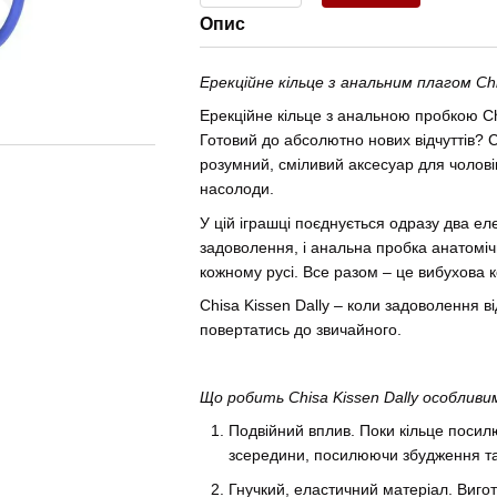
Опис
Ерекційне кільце з анальним плагом Chis
Ерекційне кільце з анальною пробкою Chi
Готовий до абсолютно нових відчуттів? Ch
розумний, сміливий аксесуар для чоловікі
насолоди.
У цій іграшці поєднується одразу два ел
задоволення, і анальна пробка анатомі
кожному русі. Все разом – це вибухова к
Chisa Kissen Dally – коли задоволення ві
повертатись до звичайного.
Що робить Chisa Kissen Dally особливи
Подвійний вплив. Поки кільце посилю
зсередини, посилюючи збудження та 
Гнучкий, еластичний матеріал. Вигот