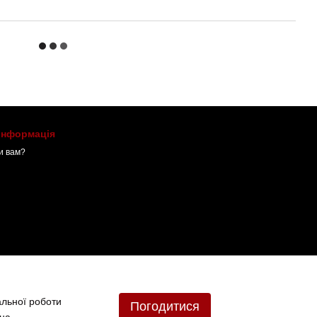
 інформація
и вам?
альної роботи
Погодитися