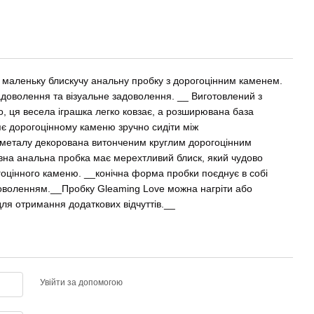
 маленьку блискучу анальну пробку з дорогоцінним каменем.
доволення та візуальне задоволення. __ Виготовлений з
о, ця весела іграшка легко ковзає, а розширювана база
яє дорогоцінному каменю зручно сидіти між
 металу декорована витонченим круглим дорогоцінним
овна анальна пробка має мерехтливий блиск, який чудово
гоцінного каменю. __конічна форма пробки поєднує в собі
оволенням.__Пробку Gleaming Love можна нагріти або
ля отримання додаткових відчуттів.__
Увійти за допомогою