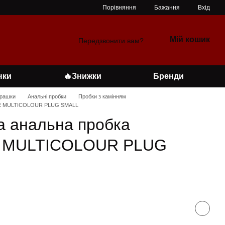
Порівняння
Бажання
Вхід
Мій кошик
Передзвонити вам?
нки
🔥Знижки
Бренди
грашки
Анальні пробки
Пробки з камінням
VE MULTICOLOUR PLUG SMALL
а анальна пробка
 MULTICOLOUR PLUG