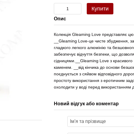
Купити
Опис
Колекція Gleaming Love представляє цю
__Gleaming Love-це чисте збудження, за
гладкого легкого алюмінію та безшовног
забезпечує відчуття безпеки, що дозвол
сідницями.__Gleaming Love з красивого
каменем. __від кінчика до основи безш
поєднується з сяйвом відповідного доро
простоту використання з еротичним зад
охолодити у воді перед використанням д
Новий відгук або коментар