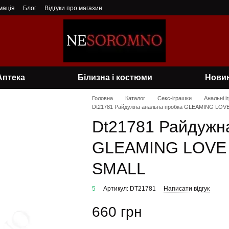
мація
Блог
Відгуки про магазин
Аптека
Білизна і костюми
Нови
Головна
Каталог
Секс-іграшки
Анальні і
Dt21781 Райдужна анальна пробка GLEAMING LO
Dt21781 Райдужн
GLEAMING LOVE
SMALL
5
Артикул: DT21781
Написати відгук
660 грн