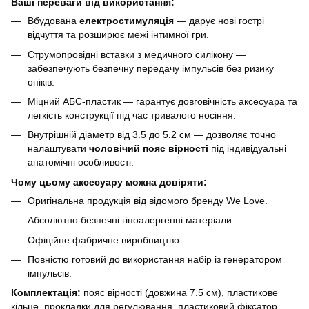
Ваші переваги від використання:
Вбудована
електростимуляція
— дарує нові гострі
відчуття та розширює межі інтимної гри.
Струмопровідні вставки з медичного силікону —
забезпечують безпечну передачу імпульсів без ризику
опіків.
Міцний АБС-пластик — гарантує довговічність аксесуара та
легкість конструкції під час тривалого носіння.
Внутрішній діаметр від 3.5 до 5.2 см — дозволяє точно
налаштувати
чоловічий пояс вірності
під індивідуальні
анатомічні особливості.
Чому цьому аксесуару можна довіряти:
Оригінальна продукція від відомого бренду We Love.
Абсолютно безпечні гіпоалергенні матеріали.
Офіційне фабричне виробництво.
Повністю готовий до використання набір із генератором
імпульсів.
Комплектація:
пояс вірності (довжина 7.5 см), пластикове
кільце, прокладки для регулювання, пластиковий фіксатор,