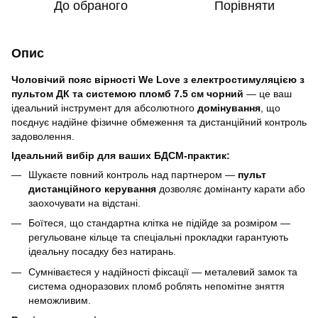
До обраного
Порівняти
Опис
Чоловічий пояс вірності We Love з електростимуляцією з
пультом ДК та системою пломб 7.5 см чорний
— це ваш
ідеальний інструмент для абсолютного
домінування
, що
поєднує надійне фізичне обмеження та дистанційний контроль
задоволення.
Ідеальний вибір для ваших БДСМ-практик:
Шукаєте повний контроль над партнером —
пульт
дистанційного керування
дозволяє домінанту карати або
заохочувати на відстані.
Боїтеся, що стандартна клітка не підійде за розміром —
регульоване кільце та спеціальні прокладки гарантують
ідеальну посадку без натирань.
Сумніваєтеся у надійності фіксації — металевий замок та
система одноразових пломб роблять непомітне зняття
неможливим.