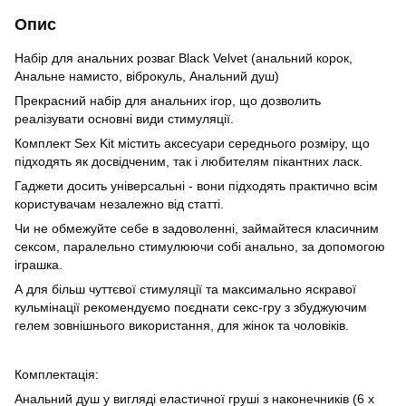
Опис
Набір для анальних розваг Black Velvet (анальний корок,
Анальне намисто, віброкуль, Анальний душ)
Прекрасний набір для анальних ігор, що дозволить
реалізувати основні види стимуляції.
Комплект Sex Kit містить аксесуари середнього розміру, що
підходять як досвідченим, так і любителям пікантних ласк.
Гаджети досить універсальні - вони підходять практично всім
користувачам незалежно від статті.
Чи не обмежуйте себе в задоволенні, займайтеся класичним
сексом, паралельно стимулюючи собі анально, за допомогою
іграшка.
А для більш чуттєвої стимуляції та максимально яскравої
кульмінації рекомендуємо поєднати секс-гру з збуджуючим
гелем зовнішнього використання, для жінок та чоловіків.
Комплектація:
Анальний душ у вигляді еластичної груші з наконечників (6 х