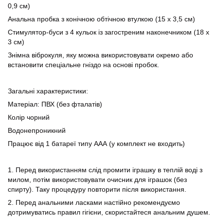
0,9 см)
Анальна пробка з конічною обтічною втулкою (15 х 3,5 см)
Стимулятор-буси з 4 кульок із загостреним наконечником (18 х
3 см)
Знімна віброкуля, яку можна використовувати окремо або
встановити спеціальне гніздо на основі пробок.
Загальні характеристики:
Матеріал: ПВХ (без фталатів)
Колір чорний
Водонепроникний
Працює від 1 батареї типу ААА (у комплект не входить)
1. Перед використанням слід промити іграшку в теплій воді з
милом, потім використовувати очисник для іграшок (без
спирту). Таку процедуру повторити після використання.
2. Перед анальними ласками настійно рекомендуємо
дотримуватись правил гігієни, скористайтеся анальним душем.