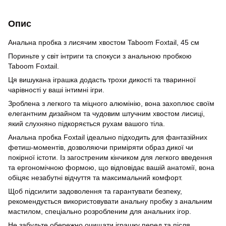
Опис
Анальна пробка з лисячим хвостом Taboom Foxtail, 45 см
Пориньте у світ інтриги та спокуси з анальною пробкою
Taboom Foxtail.
Ця вишукана іграшка додасть трохи дикості та тваринної
чарівності у ваші інтимні ігри.
Зроблена з легкого та міцного алюмінію, вона захоплює своїм
елегантним дизайном та чудовим штучним хвостом лисиці,
який слухняно підкоряється рухам вашого тіла.
Анальна пробка Foxtail ідеально підходить для фантазійних
фетиш-моментів, дозволяючи приміряти образ дикої чи
покірної істоти. Із загостреним кінчиком для легкого введення
та ергономічною формою, що відповідає вашій анатомії, вона
обіцяє незабутні відчуття та максимальний комфорт.
Щоб підсилити задоволення та гарантувати безпеку,
рекомендується використовувати анальну пробку з анальним
мастилом, спеціально розробленим для анальних ігор.
Не забудьте обережно очищати іграшку перед та після